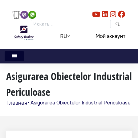
Skip to main content
Мой аккаунт
RU
Asigurarea Obiectelor Industrial
Periculoase
Главная
Asigurarea Obiectelor Industrial Periculoase
Строка навигации