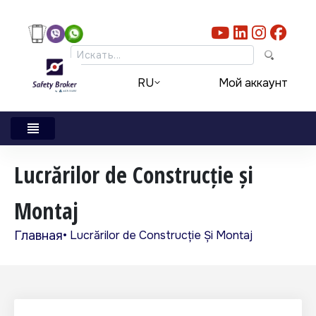
Skip to main content
Мой аккаунт
RU
Lucrărilor de Construcție și
Montaj
Главная
Lucrărilor de Construcție Și Montaj
Строка навигации