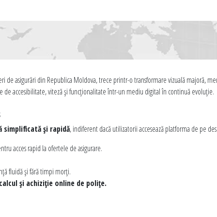
keri de asigurări din Republica Moldova, trece printr-o transformare vizuală majoră, meni
 de accesibilitate, viteză și funcționalitate într-un mediu digital în continuă evoluție.
s
 simplificată și rapidă
, indiferent dacă utilizatorii accesează platforma de pe d
entru acces rapid la ofertele de asigurare.
ță fluidă și fără timpi morți.
lcul și achiziție online de polițe.