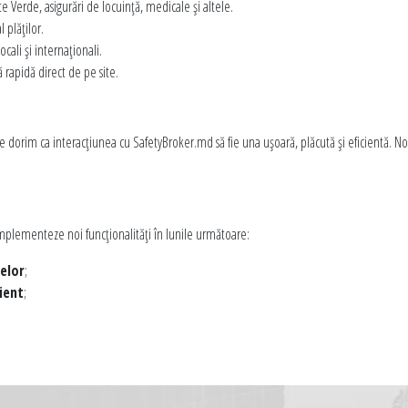
e Verde, asigurări de locuință, medicale și altele.
al plăților.
cali și internaționali.
 rapidă direct de pe site.
și ne dorim ca interacțiunea cu SafetyBroker.md să fie una ușoară, plăcută și eficientă. N
mplementeze noi funcționalități în lunile următoare:
elor
;
ient
;