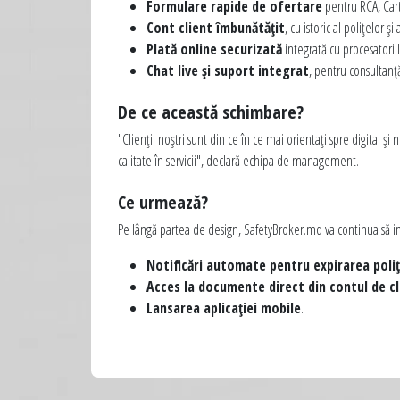
Formulare rapide de ofertare
pentru RCA, Cart
Cont client îmbunătățit
, cu istoric al polițelor și 
Plată online securizată
integrată cu procesatori lo
Chat live și suport integrat
, pentru consultanță
De ce această schimbare?
"Clienții noștri sunt din ce în ce mai orientați spre digital 
calitate în servicii", declară echipa de management.
Ce urmează?
Pe lângă partea de design, SafetyBroker.md va continua să i
Notificări automate pentru expirarea poliț
Acces la documente direct din contul de cl
Lansarea aplicației mobile
.