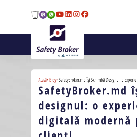
Skip to main content
Acasă
Blog
SafetyBroker.md Își Schimbă Designul: o Experie
Breadcrumb
SafetyBroker.md î
designul: o exper
digitală modernă 
clienți