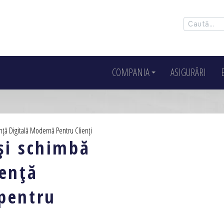
COMPANIA
ASIGURĂRI
nță Digitală Modernă Pentru Clienți
și schimbă
iență
pentru