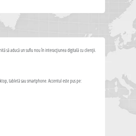
tă să aducă un suflu nou în interacțiunea digitală cu clienții.
esktop, tabletă sau smartphone. Accentul este pus pe: