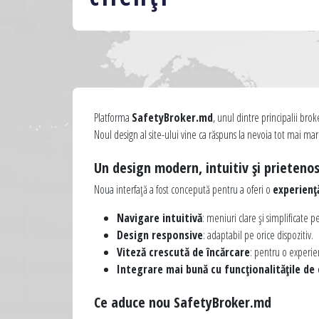
Platforma
SafetyBroker.md
, unul dintre principalii bro
Noul design al site-ului vine ca răspuns la nevoia tot mai mare
Un design modern, intuitiv și prieteno
Noua interfață a fost concepută pentru a oferi o
experiență
Navigare intuitivă
: meniuri clare și simplificate p
Design responsive
: adaptabil pe orice dispozitiv.
Viteză crescută de încărcare
: pentru o experien
Integrare mai bună cu funcționalitățile de ca
Ce aduce nou SafetyBroker.md